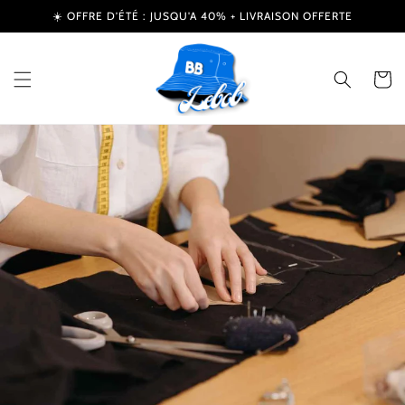
et
☀️ OFFRE D’ÉTÉ : JUSQU'A 40% + LIVRAISON OFFERTE
passer
au
contenu
Panier