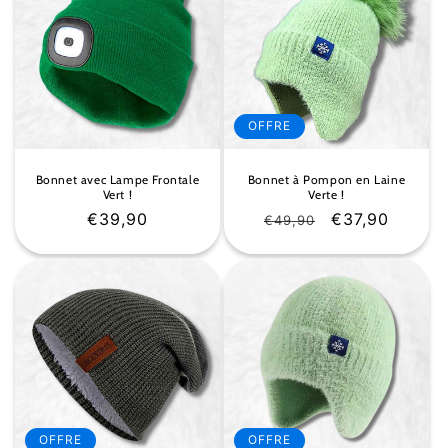
OFFRE
Bonnet avec Lampe Frontale
Bonnet à Pompon en Laine
Vert !
Verte !
Prix
€39,90
Prix
Prix
€37,90
€49,90
habituel
habituel
soldé
OFFRE
OFFRE