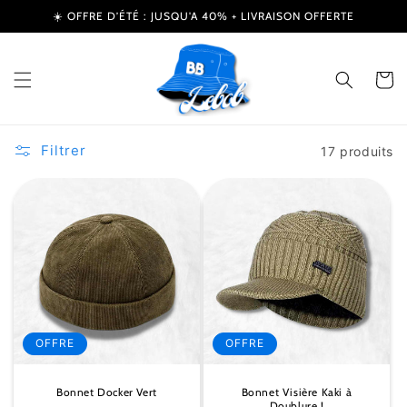
et
☀️ OFFRE D’ÉTÉ : JUSQU'A 40% + LIVRAISON OFFERTE
passer
au
contenu
Panier
Filtrer
17 produits
OFFRE
OFFRE
Bonnet Docker Vert
Bonnet Visière Kaki à
Doublure !