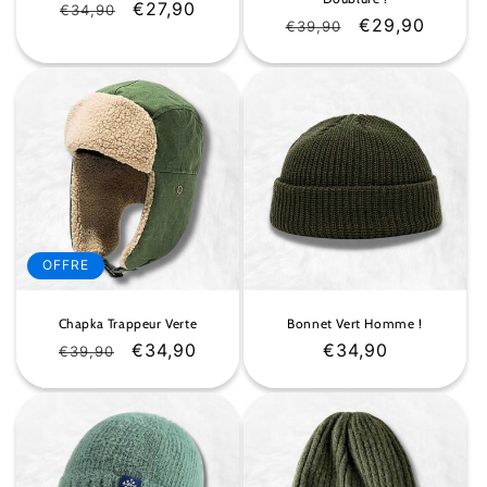
Prix
Prix
€27,90
€34,90
Prix
Prix
€29,90
€39,90
habituel
soldé
habituel
soldé
OFFRE
Chapka Trappeur Verte
Bonnet Vert Homme !
Prix
Prix
€34,90
Prix
€34,90
€39,90
habituel
soldé
habituel