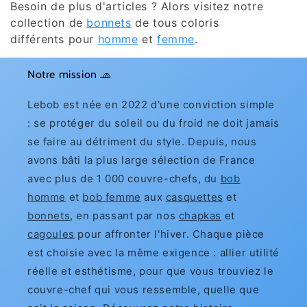
Besoin de plus d'articles ? Alors visitez notre
collection de
bonnets
de tous coloris
différents pour
homme
et
femme
.
Notre mission 🧢
Lebob est née en 2022 d'une conviction simple
: se protéger du soleil ou du froid ne doit jamais
se faire au détriment du style. Depuis, nous
avons bâti la plus large sélection de France
avec plus de 1 000 couvre-chefs, du
bob
homme
et
bob femme
aux
casquettes
et
bonnets
, en passant par nos
chapkas
et
cagoules
pour affronter l'hiver. Chaque pièce
est choisie avec la même exigence : allier utilité
réelle et esthétisme, pour que vous trouviez le
couvre-chef qui vous ressemble, quelle que