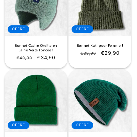
OFFRE
OFFRE
Bonnet Cache Oreille en
Bonnet Kaki pour Femme !
Laine Verte Foncée !
Prix
Prix
€29,90
€39,90
Prix
Prix
€34,90
€49,90
habituel
soldé
habituel
soldé
OFFRE
OFFRE