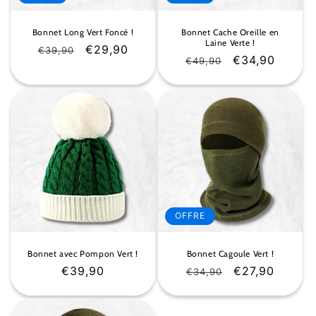
Bonnet Long Vert Foncé !
Bonnet Cache Oreille en
Laine Verte !
Prix
Prix
€29,90
€39,90
Prix
Prix
€34,90
€49,90
habituel
soldé
habituel
soldé
OFFRE
Bonnet avec Pompon Vert !
Bonnet Cagoule Vert !
Prix
€39,90
Prix
Prix
€27,90
€34,90
habituel
habituel
soldé