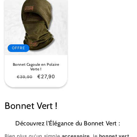
OFFRE
Bonnet Cagoule en Polaire
Verte !
Prix
Prix
€27,90
€39,90
habituel
soldé
C
Bonnet Vert !
o
Découvrez l'Élégance du Bonnet Vert :
l
Bien plus qu'un simple
accessoire
, le
bonnet vert