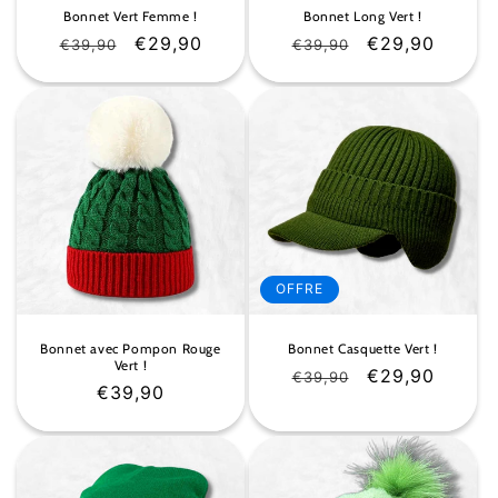
Bonnet Vert Femme !
Bonnet Long Vert !
Prix
Prix
€29,90
Prix
Prix
€29,90
€39,90
€39,90
habituel
soldé
habituel
soldé
OFFRE
Bonnet avec Pompon Rouge
Bonnet Casquette Vert !
Vert !
Prix
Prix
€29,90
€39,90
Prix
€39,90
habituel
soldé
habituel