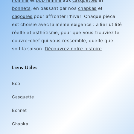
homme
et
bob femme
aux
casquettes
et
n
bonnets
, en passant par nos
chapkas
et
:
cagoules
pour affronter l'hiver. Chaque pièce
est choisie avec la même exigence : allier utilité
réelle et esthétisme, pour que vous trouviez le
couvre-chef qui vous ressemble, quelle que
soit la saison.
Découvrez notre histoire
.
Liens Utiles
Bob
Casquette
Bonnet
Chapka