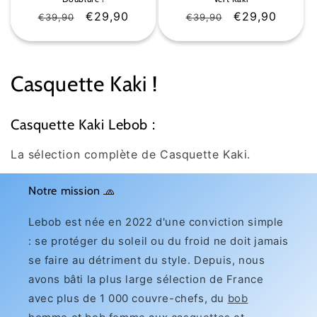
Prix
Prix
€29,90
Prix
Prix
€29,90
€39,90
€39,90
habituel
soldé
habituel
soldé
C
Casquette Kaki !
o
Casquette Kaki Lebob :
l
La sélection complète de Casquette Kaki.
l
e
Notre mission 🧢
c
Lebob est née en 2022 d'une conviction simple
: se protéger du soleil ou du froid ne doit jamais
t
se faire au détriment du style. Depuis, nous
i
avons bâti la plus large sélection de France
o
avec plus de 1 000 couvre-chefs, du
bob