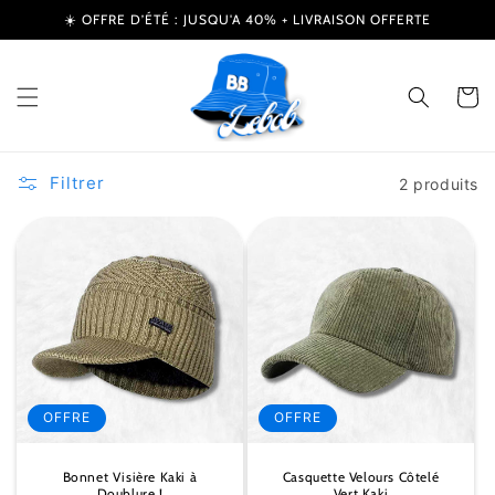
et
☀️ OFFRE D’ÉTÉ : JUSQU'A 40% + LIVRAISON OFFERTE
passer
au
contenu
Panier
Filtrer
2 produits
OFFRE
OFFRE
Bonnet Visière Kaki à
Casquette Velours Côtelé
Doublure !
Vert Kaki