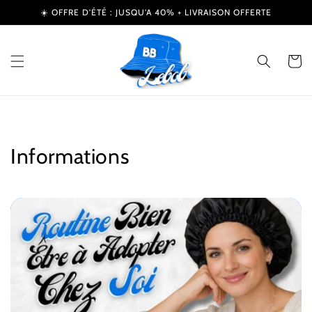
et
☀️ OFFRE D’ÉTÉ : JUSQU'A 40% + LIVRAISON OFFERTE
passer
au
contenu
Panier
Informations