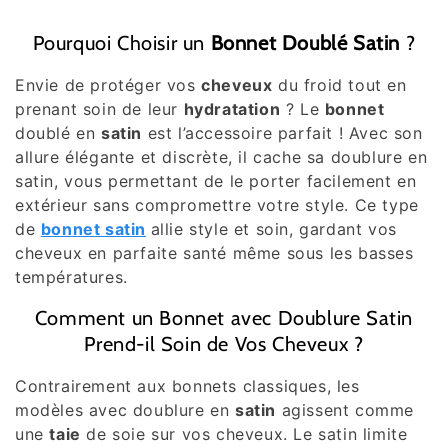
o
Pourquoi Choisir un
Bonnet Doublé Satin
?
l
Envie de protéger vos
cheveux
du froid tout en
l
prenant soin de leur
hydratation
? Le
bonnet
e
doublé en
satin
est l’accessoire parfait ! Avec son
allure élégante et discrète, il cache sa doublure en
c
satin, vous permettant de le porter facilement en
extérieur sans compromettre votre style. Ce type
t
de
bonnet satin
allie style et soin, gardant vos
i
cheveux en parfaite santé même sous les basses
températures.
o
Comment un Bonnet avec Doublure Satin
n
Prend-il Soin de Vos Cheveux ?
:
Contrairement aux bonnets classiques, les
modèles avec doublure en
satin
agissent comme
une
taie
de soie sur vos cheveux. Le satin limite