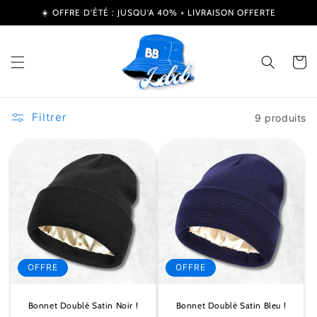
et
☀️ OFFRE D’ÉTÉ : JUSQU'A 40% + LIVRAISON OFFERTE
passer
au
contenu
Panier
Filtrer
9 produits
OFFRE
OFFRE
Bonnet Doublé Satin Noir !
Bonnet Doublé Satin Bleu !