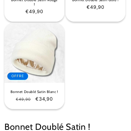
!
Prix
€49,90
Prix
€49,90
habituel
habituel
OFFRE
Bonnet Doublé Satin Blanc !
Prix
Prix
€34,90
€49,90
habituel
soldé
C
Bonnet Doublé Satin !