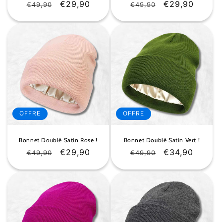
Prix
Prix
€29,90
Prix
Prix
€29,90
€49,90
€49,90
habituel
soldé
habituel
soldé
OFFRE
OFFRE
Bonnet Doublé Satin Rose !
Bonnet Doublé Satin Vert !
Prix
Prix
€29,90
Prix
Prix
€34,90
€49,90
€49,90
habituel
soldé
habituel
soldé