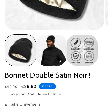
Ouvrir
Ou
le
le
média
m
1
2
dans
d
une
u
fenêtre
fe
modale
m
Bonnet Doublé Satin Noir !
Prix
Prix
€29,90
OFFRE
€49,90
habituel
soldé
☑️ Livraison Gratuite en France
☑️ Taille Universelle