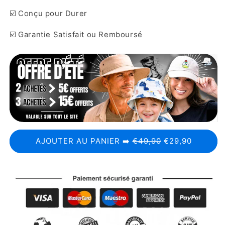
☑️ Conçu pour Durer
☑️ Garantie Satisfait ou Remboursé
AJOUTER AU PANIER ➡️
€49,90
€29,90