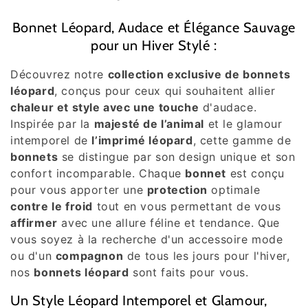
o
Bonnet Léopard, Audace et Élégance Sauvage
l
pour un Hiver Stylé :
l
Découvrez notre
collection exclusive de bonnets
e
léopard
, conçus pour ceux qui souhaitent allier
chaleur et style avec une touche
d'audace.
c
Inspirée par la
majesté de l’animal
et le glamour
intemporel de
l’imprimé léopard
, cette gamme de
t
bonnets
se distingue par son design unique et son
i
confort incomparable. Chaque
bonnet
est conçu
pour vous apporter une
protection
optimale
o
contre le froid
tout en vous permettant de vous
affirmer
avec une allure féline et tendance. Que
n
vous soyez à la recherche d'un accessoire mode
:
ou d'un
compagnon
de tous les jours pour l'hiver,
nos
bonnets léopard
sont faits pour vous.
Un Style Léopard Intemporel et Glamour,