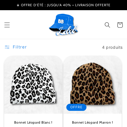
et
☀️ OFFRE D’ÉTÉ : JUSQU'A 40% + LIVRAISON OFFERTE
passer
au
contenu
Panier
Filtrer
4 produits
OFFRE
Bonnet Léopard Blanc !
Bonnet Léopard Marron !