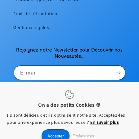
Droit de rétractation
Mentions légales
Rejoignez notre Newsletter pour Découvrir nos
Nouveautés...
E-mail
Pinterest
Instagram
YouTube
On a des petits Cookies 🍪
Ils sont délicieux et ils optimisent notre site. Acceptez-les
Moyens
pour une expérience plus savoureuse ?
En savoir plus
de
Accepter
Preferences
paiement