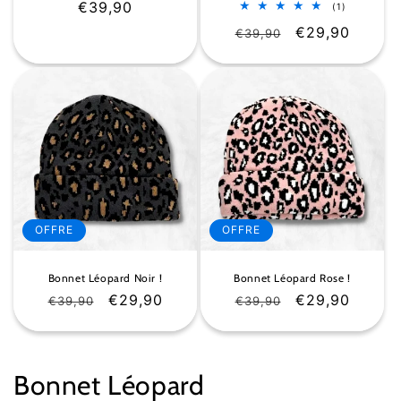
Prix
€39,90
1
(1)
total
habituel
Prix
Prix
€29,90
des
€39,90
critiques
habituel
soldé
OFFRE
OFFRE
Bonnet Léopard Noir !
Bonnet Léopard Rose !
Prix
Prix
€29,90
Prix
Prix
€29,90
€39,90
€39,90
habituel
soldé
habituel
soldé
C
Bonnet Léopard