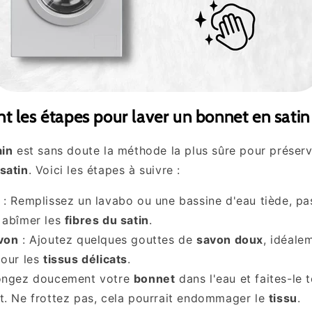
t les étapes pour laver un bonnet en satin
ain
est sans doute la méthode la plus sûre pour préserve
satin
. Voici les étapes à suivre :
: Remplissez un lavabo ou une bassine d'eau tiède, pa
 abîmer les
fibres du satin
.
von
: Ajoutez quelques gouttes de
savon doux
, idéale
pour les
tissus délicats
.
ongez doucement votre
bonnet
dans l'eau et faites-le 
t. Ne frottez pas, cela pourrait endommager le
tissu
.