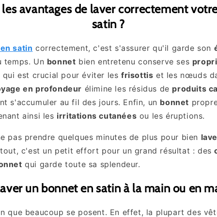
 les avantages de laver correctement votr
satin ?
en satin
correctement, c'est s'assurer qu'il garde son
du temps. Un
bonnet
bien entretenu conserve ses
propr
e qui est crucial pour éviter les
frisottis
et les nœuds d
oyage en profondeur
élimine les résidus de
produits ca
nt s'accumuler au fil des jours. Enfin, un
bonnet
propre
enant ainsi les
irritations cutanées
ou les éruptions.
ne pas prendre quelques minutes de plus pour bien
lav
tout, c'est un petit effort pour un grand résultat : des
onnet
qui garde toute sa splendeur.
 laver un bonnet en satin à la main ou en m
on que beaucoup se posent. En effet, la plupart des vê