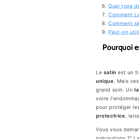
Quel type de
Comment Lav
Comment séc
Peut-on util
Pourquoi e
Le
satin
est un t
unique
. Mais ces
grand soin. Un
l
voire l'endommag
pour protéger l
protectrice
, lai
Vous vous demand
précautions ?" La