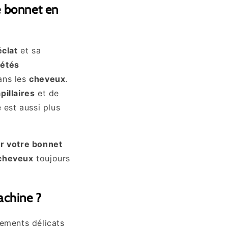
e bonnet en
éclat
et sa
iétés
ans les
cheveux
.
pillaires
et de
 est aussi plus
er votre bonnet
cheveux
toujours
achine ?
tements délicats