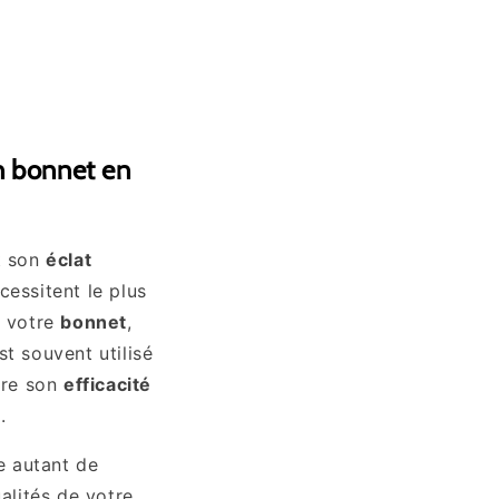
n bonnet en
t son
éclat
cessitent le plus
 votre
bonnet
,
t souvent utilisé
rdre son
efficacité
.
e autant de
alités de votre