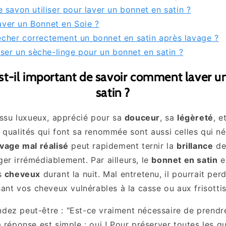
 savon utiliser pour laver un bonnet en satin ?
er un Bonnet en Soie ?
her correctement un bonnet en satin après lavage ?
iser un sèche-linge pour un bonnet en satin ?
st-il important de savoir comment laver u
satin ?
issu luxueux, apprécié pour sa
douceur
, sa
légèreté
, e
 qualités qui font sa renommée sont aussi celles qui né
avage mal réalisé
peut rapidement ternir la
brillance
de
er irrémédiablement. Par ailleurs, le
bonnet en satin
es
es
cheveux
durant la nuit. Mal entretenu, il pourrait pe
ssant vos cheveux vulnérables à la casse ou aux frisottis
ez peut-être : "Est-ce vraiment nécessaire de prendr
 réponse est simple : oui ! Pour préserver toutes les qu