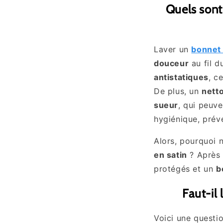
Quels sont
Laver un
bonnet 
douceur
au fil 
antistatiques
, c
De plus, un
nett
sueur
, qui peuve
hygiénique, prév
Alors, pourquoi 
en satin
? Après 
protégés et un
b
Faut-il
Voici une questi