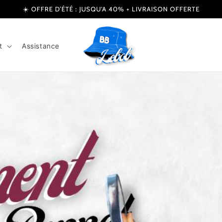
☀️ OFFRE D’ÉTÉ : JUSQU'A 40% + LIVRAISON OFFERTE
t
Assistance