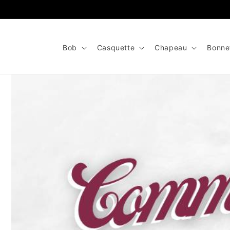
et
passer
au
contenu
Bob
Casquette
Chapeau
Bonne