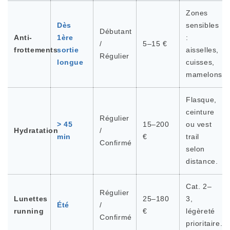
Zones
Dès
sensibles
Débutant
Anti-
1ère
:
/
5–15 €
frottements
sortie
aisselles,
Régulier
longue
cuisses,
mamelons.
Flasque,
ceinture
Régulier
> 45
15–200
ou vest
Hydratation
/
min
€
trail
Confirmé
selon
distance.
Cat. 2–
Régulier
Lunettes
25–180
3,
Été
/
running
€
légèreté
Confirmé
prioritaire.