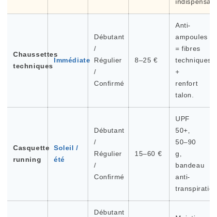
indispensabl
Anti-
Débutant
ampoules
/
= fibres
Chaussettes
Immédiate
Régulier
8–25 €
techniques
techniques
/
+
Confirmé
renfort
talon.
UPF
Débutant
50+,
/
50–90
Casquette
Soleil /
Régulier
15–60 €
g,
running
été
/
bandeau
Confirmé
anti-
transpiration
Débutant