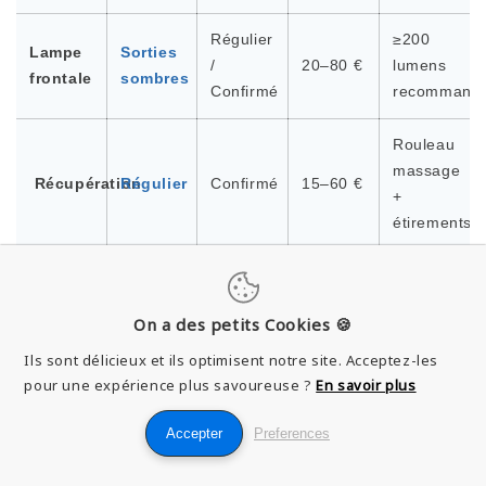
Régulier
≥200
Lampe
Sorties
/
20–80 €
lumens
frontale
sombres
Confirmé
recommand
Rouleau
massage
Récupération
Régulier
Confirmé
15–60 €
+
étirements.
On a des petits Cookies 🍪
Ils sont délicieux et ils optimisent notre site. Acceptez-les
pour une expérience plus savoureuse ?
En savoir plus
Accepter
Preferences