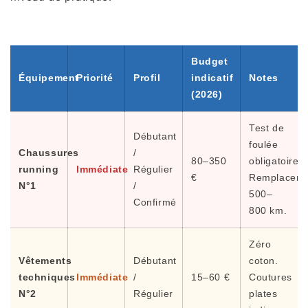
Budget
Équipement
Priorité
Profil
indicatif
Notes
(2026)
Test de
Débutant
foulée
Chaussures
/
80–350
obligatoire.
running
Immédiate
Régulier
€
Remplacem
N°1
/
500–
Confirmé
800 km.
Zéro
Vêtements
Débutant
coton.
techniques
Immédiate
/
15–60 €
Coutures
N°2
Régulier
plates