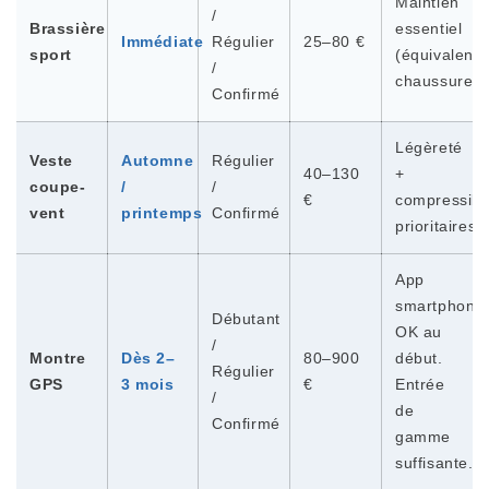
Maintien
/
Brassière
essentiel
Immédiate
Régulier
25–80 €
sport
(équivalent
/
chaussures)
Confirmé
Légèreté
Veste
Automne
Régulier
40–130
+
coupe-
/
/
€
compressibil
vent
printemps
Confirmé
prioritaires.
App
smartphone
Débutant
OK au
/
Montre
Dès 2–
80–900
début.
Régulier
GPS
3 mois
€
Entrée
/
de
Confirmé
gamme
suffisante.