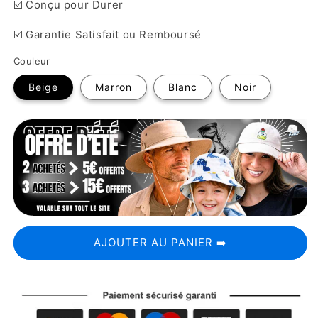
☑️ Conçu pour Durer
☑️ Garantie Satisfait ou Remboursé
Couleur
Beige
Marron
Blanc
Noir
AJOUTER AU PANIER ➡️