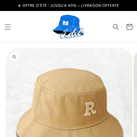
et
☀️ OFFRE D’ÉTÉ : JUSQU'A 40% + LIVRAISON OFFERTE
passer
au
contenu
Panier
Passer aux
informations
produits