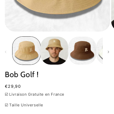
Ouvrir
Ou
le
le
média
m
1
2
dans
d
une
u
fenêtre
fe
modale
m
Bob Golf !
Prix
€29,90
habituel
☑️ Livraison Gratuite en France
☑️ Taille Universelle