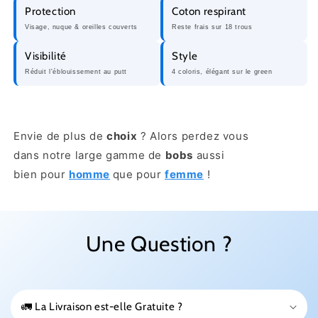
Protection
Coton respirant
Visage, nuque & oreilles couverts
Reste frais sur 18 trous
Visibilité
Style
Réduit l'éblouissement au putt
4 coloris, élégant sur le green
Envie de plus de
choix
? Alors perdez vous
dans notre large gamme de
bobs
aussi
bien pour
homme
que pour
femme
!
Une Question ?
🚛 La Livraison est-elle Gratuite ?