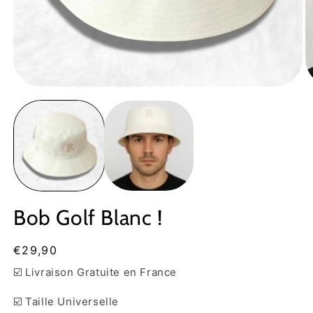
Ouvrir
Ou
le
le
média
m
1
2
dans
d
une
u
fenêtre
fe
modale
m
Bob Golf Blanc !
Prix
€29,90
habituel
☑️ Livraison Gratuite en France
☑️ Taille Universelle