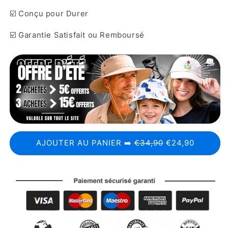
☑️ Conçu pour Durer
☑️ Garantie Satisfait ou Remboursé
AJOUTER AU PANIER ➡️
€34,90
€24,90