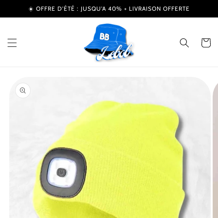
et
☀️ OFFRE D’ÉTÉ : JUSQU'A 40% + LIVRAISON OFFERTE
passer
au
contenu
Panier
Passer aux
informations
produits