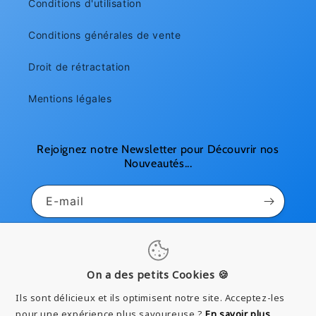
Conditions d'utilisation
Conditions générales de vente
Droit de rétractation
Mentions légales
Rejoignez notre Newsletter pour Découvrir nos
Nouveautés...
E-mail
Pinterest
Instagram
YouTube
On a des petits Cookies 🍪
Ils sont délicieux et ils optimisent notre site. Acceptez-les
Moyens
pour une expérience plus savoureuse ?
En savoir plus