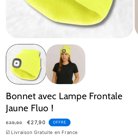
Ouvrir
Ou
le
le
média
m
1
2
dans
d
une
u
fenêtre
fe
modale
m
Bonnet avec Lampe Frontale
Jaune Fluo !
Prix
Prix
€27,90
OFFRE
€39,90
habituel
soldé
☑️ Livraison Gratuite en France