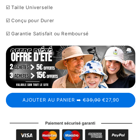
☑️ Taille Universelle
☑️ Conçu pour Durer
☑️ Garantie Satisfait ou Remboursé
AJOUTER AU PANIER ➡️
€39,90
€27,90