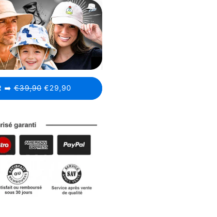
 ➡️
€39,90
€29,90