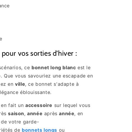
rance
e
pour vos sorties d'hiver :
 scénarios, ce
bonnet long blanc
est le
é
. Que vous savouriez une escapade en
iez en
ville
, ce bonnet s'adapte à
légance éblouissante.
 en fait un
accessoire
sur lequel vous
rès
saison
,
année
après
année
, en
 de votre garde-
riétés de
bonnets longs
ou