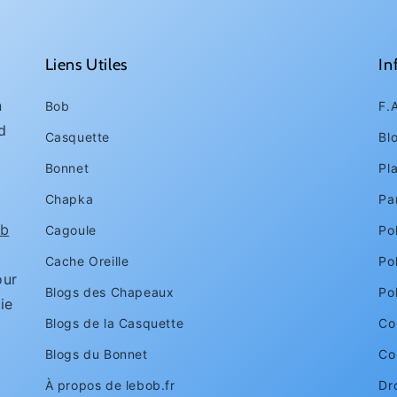
Liens Utiles
In
n
Bob
F.
d
Casquette
Bl
Bonnet
Pl
Chapka
Pa
1
b
Cagoule
Pol
Cache Oreille
Po
ur
Blogs des Chapeaux
Po
ie
Blogs de la Casquette
Con
Blogs du Bonnet
Co
À propos de lebob.fr
Dr