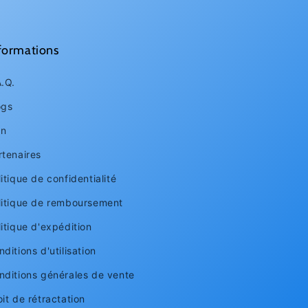
formations
A.Q.
ogs
an
rtenaires
itique de confidentialité
litique de remboursement
litique d'expédition
ditions d'utilisation
nditions générales de vente
oit de rétractation