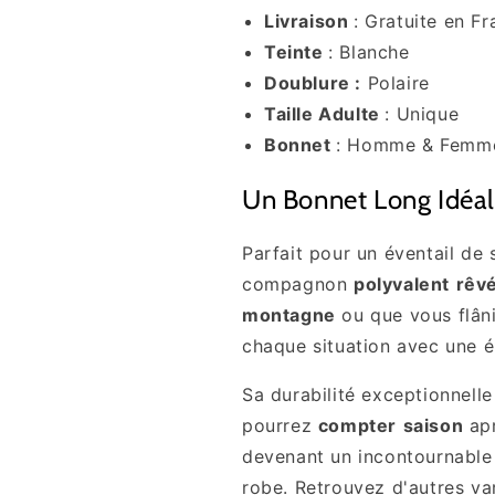
Livraison
: Gratuite en F
Teinte
:
Blanche
Doublure :
Polaire
Taille Adulte
: Unique
Bonnet
: Homme
&
Femm
Un Bonnet Long Idéal 
Parfait pour un éventail de
compagnon
polyvalent
rêv
montagne
ou que vous flân
chaque situation avec une é
Sa durabilité exceptionnelle
pourrez
compter
saison
ap
devenant un incontournable
robe. Retrouvez
d'autres va