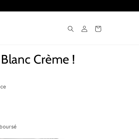
Connexion
Panier
Blanc Crème !
nce
mboursé