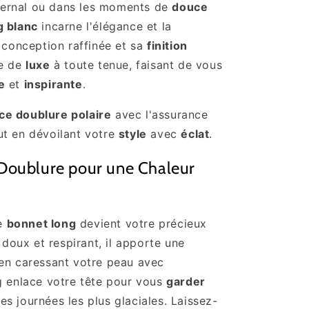
hivernal ou dans les moments de
douce
g blanc
incarne l'élégance et la
a conception raffinée et sa
finition
he de
luxe
à toute tenue, faisant de vous
e
et
inspirante
.
e doublure polaire
avec l'assurance
t en dévoilant votre
style
avec
éclat
.
Doublure pour une Chaleur
re
bonnet long
devient votre précieux
 doux et respirant, il apporte une
en caressant votre peau avec
g enlace votre tête pour vous
garder
es journées les plus glaciales. Laissez-