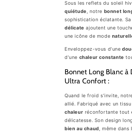
Sous les reflets du soleil 
quiétude
, notre
bonnet lon
sophistication éclatante. S
délicate
ajoutent une touc
une icône de mode
naturell
Enveloppez-vous d'une
douc
d'une
chaleur constante
tou
Bonnet Long Blanc à 
Ultra Confort :
Quand le froid s'invite, not
allié. Fabriqué avec un tissu
chaleur
réconfortante tout 
délicatesse. Son design lon
bien au chaud
, même dans l