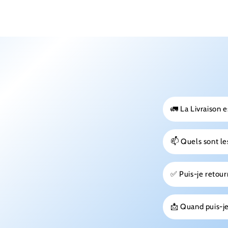
🚛 La Livraison e
📫 Quels sont les
✅ Puis-je reto
📩 Quand puis-je