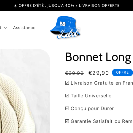
☀️ OFFRE D’ÉTÉ : JUSQU'A 40% + LIVRAISON OFFERTE
t
Assistance
Bonnet Long 
Prix
Prix
€29,90
€39,90
OFFRE
habituel
soldé
☑️ Livraison Gratuite en Fra
☑️ Taille Universelle
☑️ Conçu pour Durer
☑️ Garantie Satisfait ou Re