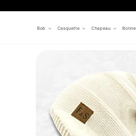
et
passer
au
contenu
Bob
Casquette
Chapeau
Bonne
Passer aux
informations
produits