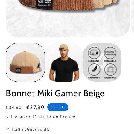
Ouvrir
Ou
le
le
média
m
1
2
dans
d
une
u
fenêtre
fe
modale
m
Bonnet Miki Gamer Beige
Prix
Prix
€27,90
OFFRE
€34,90
habituel
soldé
☑️ Livraison Gratuite en France
☑️ Taille Universelle