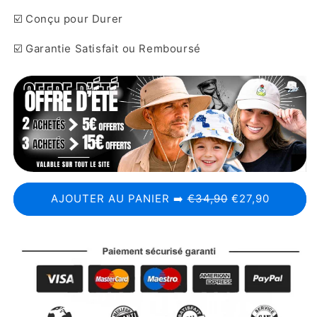
☑️ Conçu pour Durer
☑️ Garantie Satisfait ou Remboursé
AJOUTER AU PANIER ➡️
€34,90
€27,90