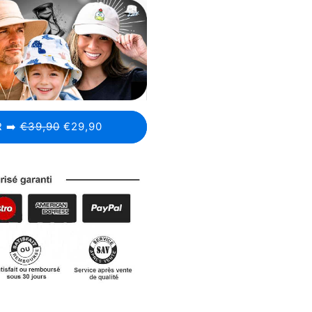
 ➡️
€39,90
€29,90