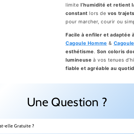
limite
l’humidité et retient 
constant
lors de
vos trajet
pour marcher, courir ou simpl
Facile à enfiler et adaptée
Cagoule Homme
&
Cagoul
esthétisme
.
Son coloris do
lumineuse
à vos tenues d’hi
fiable et agréable au quoti
Une Question ?
st-elle Gratuite ?