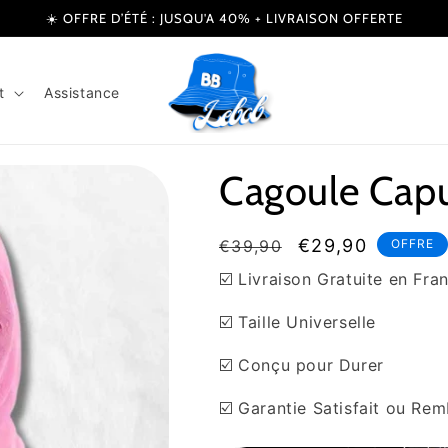
☀️ OFFRE D’ÉTÉ : JUSQU'A 40% + LIVRAISON OFFERTE
t
Assistance
Cagoule Cap
Prix
Prix
€29,90
€39,90
OFFRE
habituel
soldé
☑️ Livraison Gratuite en Fra
☑️ Taille Universelle
☑️ Conçu pour Durer
☑️ Garantie Satisfait ou Re