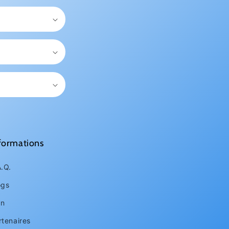
formations
A.Q.
ogs
an
rtenaires