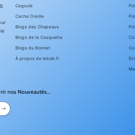
b
Cagoule
Pol
Cache Oreille
Po
ur
Blogs des Chapeaux
Po
ie
Blogs de la Casquette
Con
Blogs du Bonnet
Co
À propos de lebob.fr
Dr
Me
rir nos Nouveautés...