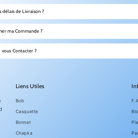
 délais de Livraison ?
urner ma Commande ?
 vous Contacter ?
Liens Utiles
In
n
Bob
F.
d
Casquette
Bl
Bonnet
Pl
Chapka
Pa
1