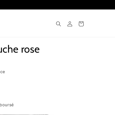
Connexion
Panier
uche rose
nce
mboursé