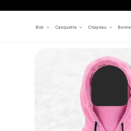
et
passer
au
contenu
Bob
Casquette
Chapeau
Bonne
Passer aux
informations
produits