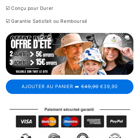
☑️ Conçu pour Durer
☑️ Garantie Satisfait ou Remboursé
AJOUTER AU PANIER ➡️
€49,90
€39,90