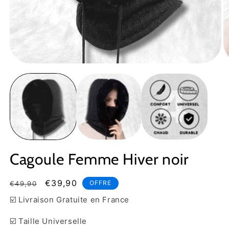
Ouvrir
Ou
le
le
média
m
1
2
dans
d
une
u
fenêtre
fe
modale
m
Cagoule Femme Hiver noir
Prix
Prix
€39,90
OFFRE
€49,90
habituel
soldé
☑️ Livraison Gratuite en France
☑️ Taille Universelle