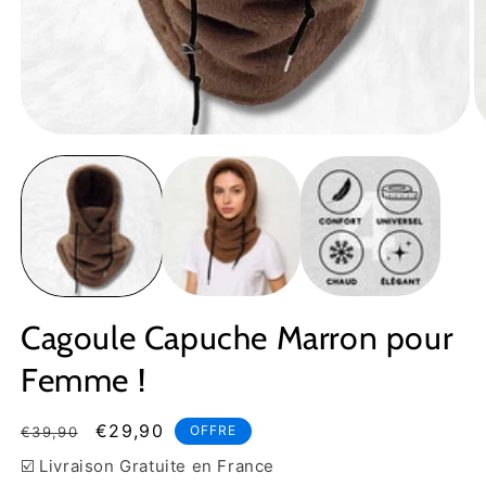
Ouvrir
Ou
le
le
média
m
1
2
dans
d
une
u
fenêtre
fe
modale
m
Cagoule Capuche Marron pour
Femme !
Prix
Prix
€29,90
OFFRE
€39,90
habituel
soldé
☑️ Livraison Gratuite en France