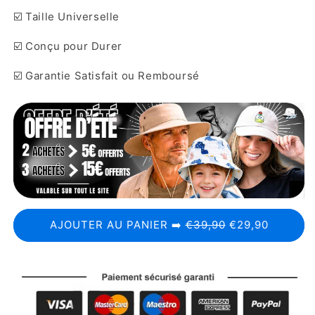
☑️ Taille Universelle
☑️ Conçu pour Durer
☑️ Garantie Satisfait ou Remboursé
AJOUTER AU PANIER ➡️
€39,90
€29,90