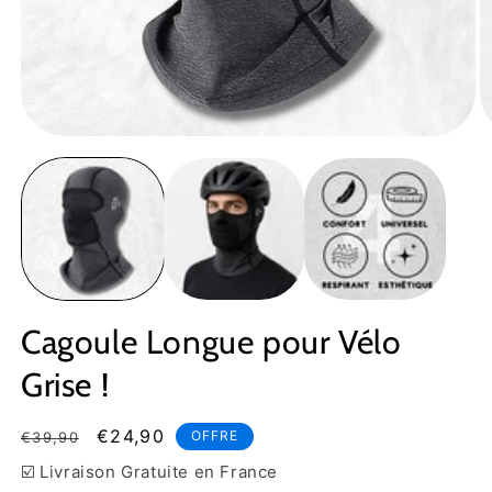
Ouvrir
Ou
le
le
média
m
1
2
dans
d
une
u
fenêtre
fe
modale
m
Cagoule Longue pour Vélo
Grise !
Prix
Prix
€24,90
OFFRE
€39,90
habituel
soldé
☑️ Livraison Gratuite en France