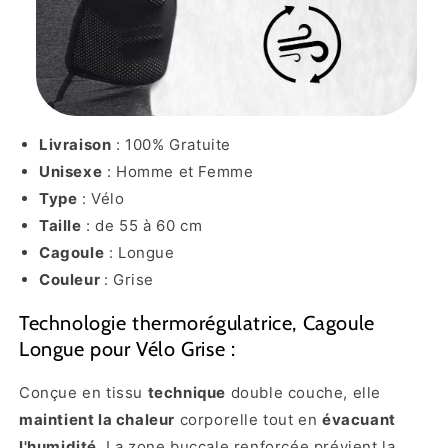
Livraison
: 100% Gratuite
Unisexe
: Homme et Femme
Type
: Vélo
Taille
: de 55 à 60 cm
Cagoule
: Longue
Couleur
: Grise
Technologie thermorégulatrice, Cagoule
Longue pour Vélo Grise :
Conçue en tissu
technique
double couche, elle
maintient la chaleur
corporelle tout en
évacuant
l'humidité
. La zone buccale renforcée prévient la