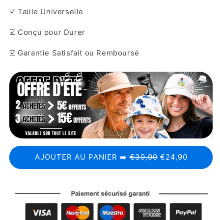
☑️ Taille Universelle
☑️ Conçu pour Durer
☑️ Garantie Satisfait ou Remboursé
AJOUTER AU PANIER ➡️
€39,90
€24,90