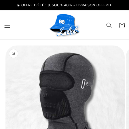
et
☀️ OFFRE D’ÉTÉ : JUSQU'A 40% + LIVRAISON OFFERTE
passer
au
contenu
Panier
Passer aux
informations
produits