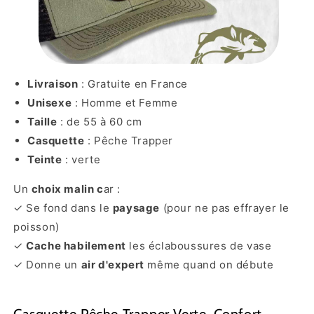
Livraison
: Gratuite en France
Unisexe
: Homme et Femme
Taille
: de 55 à 60 cm
Casquette
: Pêche Trapper
Teinte
: verte
Un
choix malin c
ar :
✓ Se fond dans le
paysage
(pour ne pas effrayer le
poisson)
✓
Cache habilement
les éclaboussures de vase
✓ Donne un
air d'expert
même quand on débute
Casquette Pêche Trapper Verte, Confort