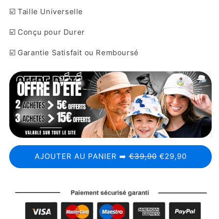
☑️ Taille Universelle
☑️ Conçu pour Durer
☑️ Garantie Satisfait ou Remboursé
AJOUTER AU PANIER ➡️
€39,90
€29,90