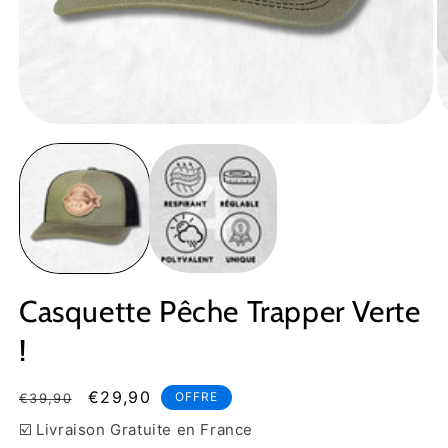
Ouvrir
Ou
le
le
média
m
1
2
dans
d
une
u
fenêtre
fe
modale
m
Casquette Pêche Trapper Verte
!
Prix
Prix
€29,90
OFFRE
€39,90
habituel
soldé
☑️ Livraison Gratuite en France