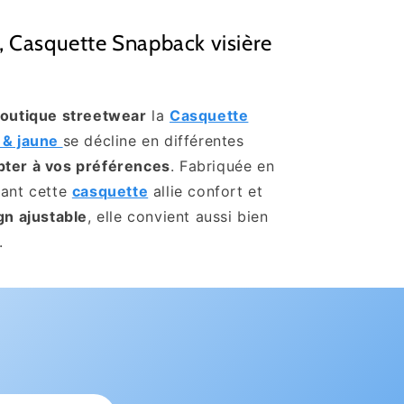
, Casquette Snapback visière
outique streetwear
la
Casquette
r & jaune
se décline en différentes
pter à vos préférences
. Fabriquée en
tant cette
casquette
allie confort et
gn ajustable
, elle convient aussi bien
s.