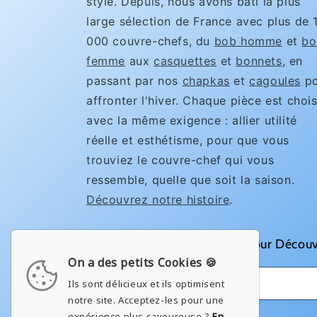
style. Depuis, nous avons bâti la plus
large sélection de France avec plus de 
000 couvre-chefs, du
bob homme
et
bo
femme
aux
casquettes
et
bonnets
, en
passant par nos
chapkas
et
cagoules
po
affronter l'hiver. Chaque pièce est chois
avec la même exigence : allier utilité
réelle et esthétisme, pour que vous
trouviez le couvre-chef qui vous
ressemble, quelle que soit la saison.
Découvrez notre histoire
.
Rejoignez notre Newsletter pour Découv
On a des petits Cookies 🍪
E-mail
Ils sont délicieux et ils optimisent
notre site. Acceptez-les pour une
expérience plus savoureuse ?
En