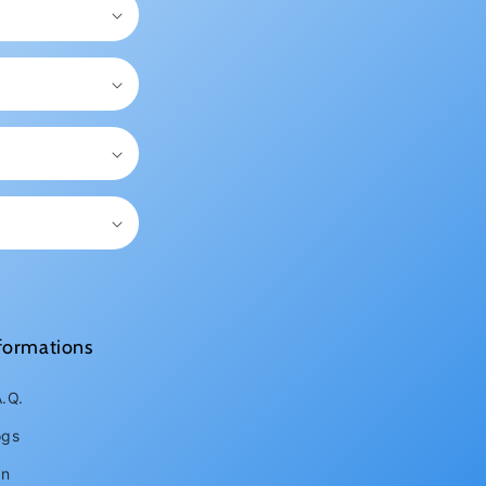
formations
A.Q.
ogs
an