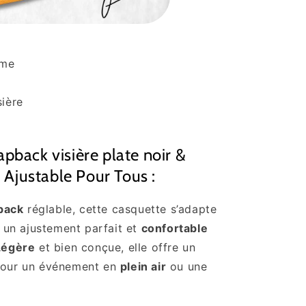
mme
sière
e
pback visière plate noir &
t Ajustable Pour Tous :
back
réglable, cette casquette s’adapte
nt un ajustement parfait et
confortable
Légère
et bien conçue, elle offre un
 pour un événement en
plein air
ou une