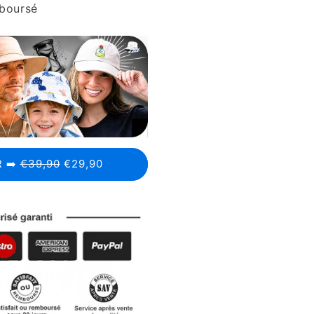
mboursé
 ➡️
€39,90
€29,90