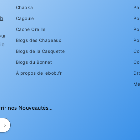
Chapka
Pa
1
b
Cagoule
Pol
Cache Oreille
Po
ur
Blogs des Chapeaux
Po
ie
Blogs de la Casquette
Con
Blogs du Bonnet
Co
À propos de lebob.fr
Dr
Me
rir nos Nouveautés...