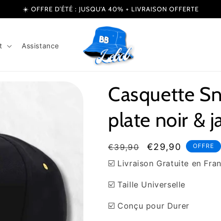
☀️ OFFRE D’ÉTÉ : JUSQU'A 40% + LIVRAISON OFFERTE
t
Assistance
Casquette Sn
plate noir & 
Prix
Prix
€29,90
€39,90
OFFRE
habituel
soldé
☑️ Livraison Gratuite en Fra
☑️ Taille Universelle
☑️ Conçu pour Durer