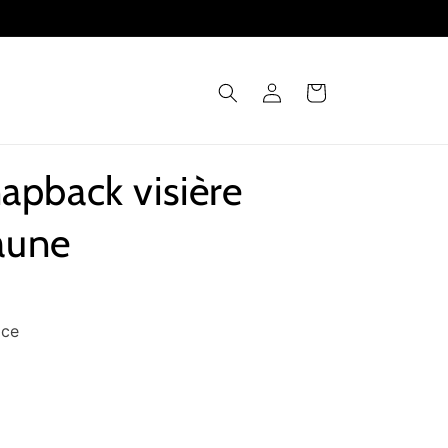
Connexion
Panier
apback visière
jaune
nce