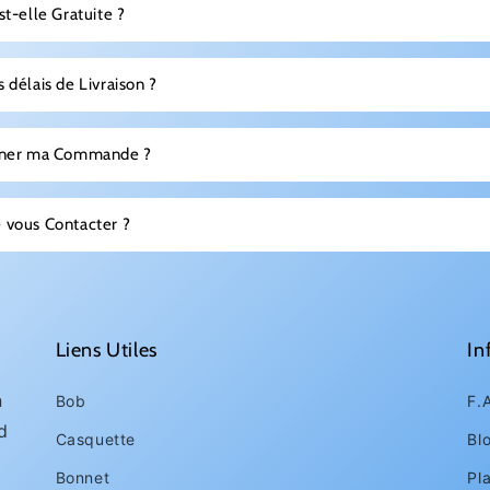
st-elle Gratuite ?
 délais de Livraison ?
urner ma Commande ?
 vous Contacter ?
Liens Utiles
In
n
Bob
F.
d
Casquette
Bl
Bonnet
Pl