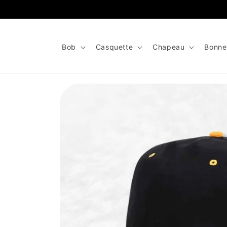
et
passer
au
contenu
Bob
Casquette
Chapeau
Bonne
Passer aux
informations
produits