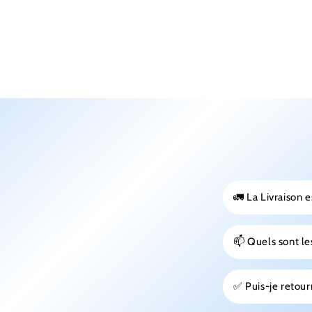
🚛 La Livraison e
📫 Quels sont les
✅ Puis-je reto