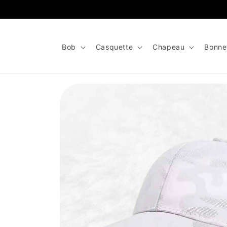
et
passer
au
contenu
Bob
Casquette
Chapeau
Bonne
Passer aux
informations
produits