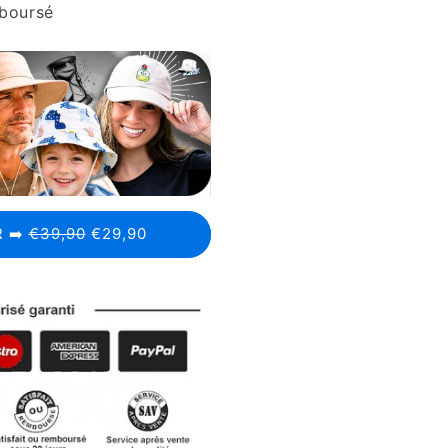
mboursé
 ➡️
€39,90
€29,90