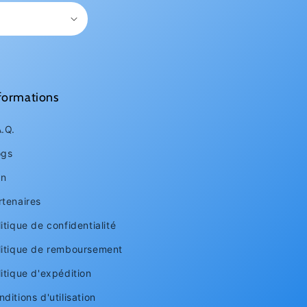
formations
A.Q.
ogs
an
rtenaires
itique de confidentialité
litique de remboursement
litique d'expédition
ditions d'utilisation