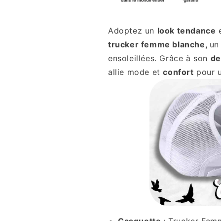
Adoptez un
look tendance
trucker femme blanche,
un
ensoleillées. Grâce à son
de
allie mode et
confort
pour u
Casquette
: Trucker Fe