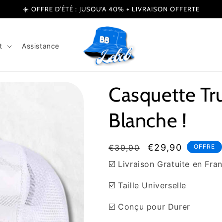
☀️ OFFRE D’ÉTÉ : JUSQU'A 40% + LIVRAISON OFFERTE
t
Assistance
Casquette T
Blanche !
Prix
Prix
€29,90
€39,90
OFFRE
habituel
soldé
☑️ Livraison Gratuite en Fra
☑️ Taille Universelle
☑️ Conçu pour Durer