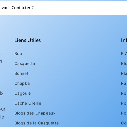
 vous Contacter ?
Liens Utiles
In
n
Bob
F.
d
Casquette
Bl
Bonnet
Pl
Chapka
Pa
1
b
Cagoule
Pol
Cache Oreille
Po
ur
Blogs des Chapeaux
Po
ie
Blogs de la Casquette
Con