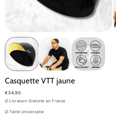
Ouvrir
Ou
le
le
média
m
1
2
dans
d
une
u
fenêtre
fe
modale
m
Casquette VTT jaune
Prix
€34,90
habituel
☑️ Livraison Gratuite en France
☑️ Taille Universelle