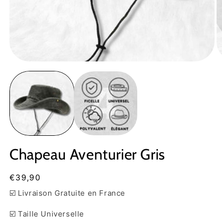
Ouvrir
Ou
le
le
média
m
1
2
dans
d
une
u
fenêtre
fe
modale
m
Chapeau Aventurier Gris
Prix
€39,90
habituel
☑️ Livraison Gratuite en France
☑️ Taille Universelle