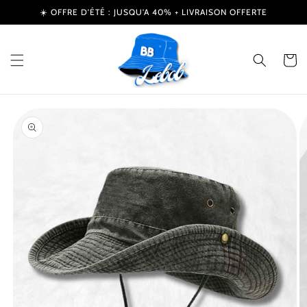
et
☀️ OFFRE D’ÉTÉ : JUSQU'A 40% + LIVRAISON OFFERTE
passer
au
contenu
Panier
Passer aux
informations
produits