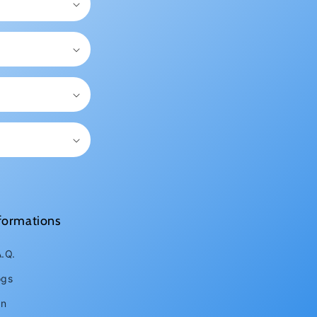
formations
A.Q.
ogs
an