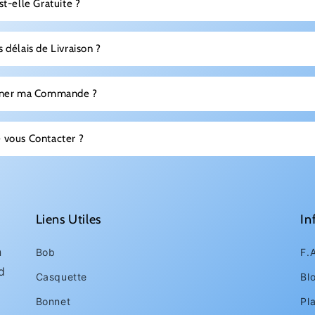
st-elle Gratuite ?
 délais de Livraison ?
urner ma Commande ?
 vous Contacter ?
Liens Utiles
In
n
Bob
F.
d
Casquette
Bl
Bonnet
Pl