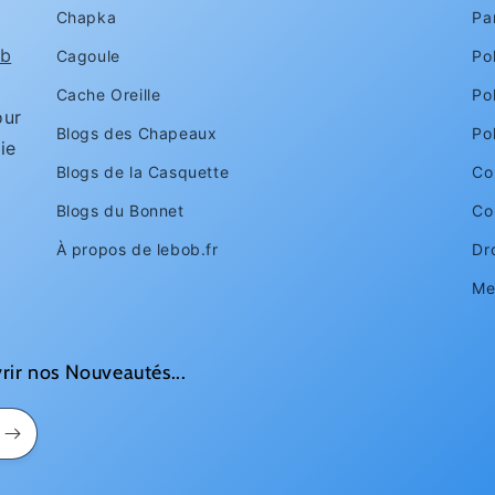
Chapka
Pa
1
b
Cagoule
Pol
Cache Oreille
Po
ur
Blogs des Chapeaux
Po
ie
Blogs de la Casquette
Con
Blogs du Bonnet
Co
À propos de lebob.fr
Dr
Me
rir nos Nouveautés...