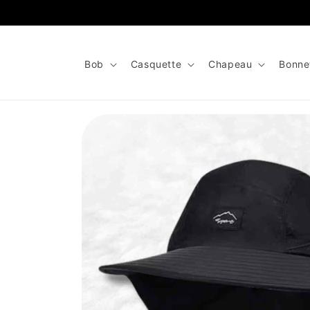
et
passer
au
contenu
Bob
Casquette
Chapeau
Bonne
Passer aux
informations
produits