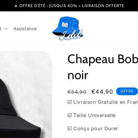
☀️ OFFRE D’ÉTÉ : JUSQU'A 40% + LIVRAISON OFFERTE
t
Assistance
Chapeau Bob
noir
Prix
Prix
€44,90
€54,90
OFFRE
habituel
soldé
☑️ Livraison Gratuite en Fra
☑️ Taille Universelle
☑️ Conçu pour Durer