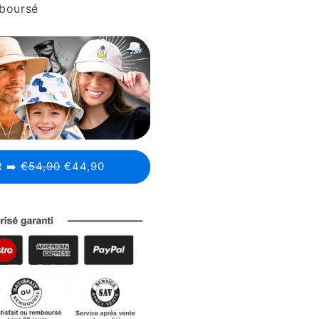
mboursé
 ➡️
€54,90
€44,90