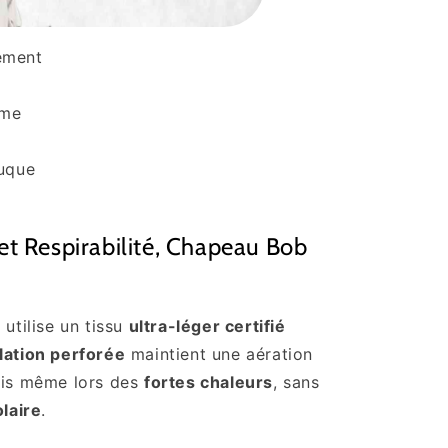
lement
mme
nuque
et Respirabilité, Chapeau Bob
e
utilise un tissu
ultra-léger certifié
lation perforée
maintient une aération
ais même lors des
fortes chaleurs
, sans
laire
.