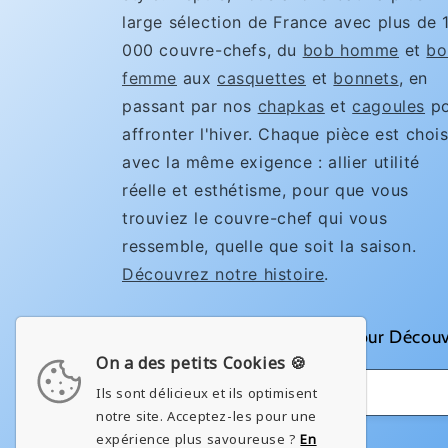
large sélection de France avec plus de 
000 couvre-chefs, du
bob homme
et
bo
femme
aux
casquettes
et
bonnets
, en
passant par nos
chapkas
et
cagoules
po
affronter l'hiver. Chaque pièce est chois
avec la même exigence : allier utilité
réelle et esthétisme, pour que vous
trouviez le couvre-chef qui vous
ressemble, quelle que soit la saison.
Découvrez notre histoire
.
Rejoignez notre Newsletter pour Découv
On a des petits Cookies 🍪
E-mail
Ils sont délicieux et ils optimisent
notre site. Acceptez-les pour une
expérience plus savoureuse ?
En