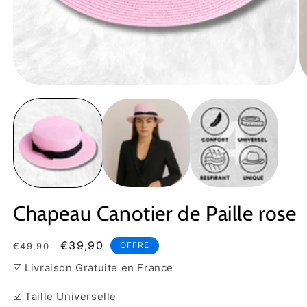
Ouvrir
Ou
le
le
média
m
1
2
dans
d
une
u
fenêtre
fe
modale
m
Chapeau Canotier de Paille rose
Prix
Prix
€39,90
OFFRE
€49,90
habituel
soldé
☑️ Livraison Gratuite en France
☑️ Taille Universelle