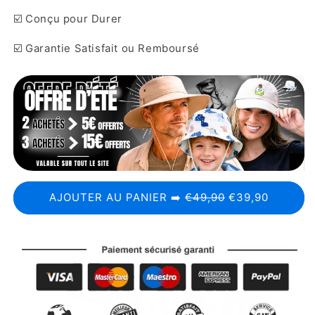
☑️ Conçu pour Durer
☑️ Garantie Satisfait ou Remboursé
AJOUTER AU PANIER ➡️
€49,90
€39,90