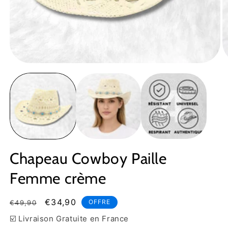
Ouvrir
Ou
le
le
média
m
1
2
dans
d
une
u
fenêtre
fe
modale
m
Chapeau Cowboy Paille
Femme crème
Prix
Prix
€34,90
OFFRE
€49,90
habituel
soldé
☑️ Livraison Gratuite en France