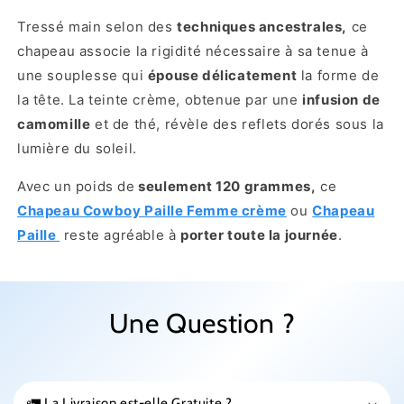
Tressé main selon des
techniques ancestrales,
ce
chapeau associe la rigidité nécessaire à sa tenue à
une souplesse qui
épouse délicatement
la forme de
la tête. La teinte crème, obtenue par une
infusion de
camomille
et de thé, révèle des reflets dorés sous la
lumière du soleil.
Avec un poids de
seulement 120 grammes,
ce
Chapeau Cowboy Paille Femme crème
ou
Chapeau
Paille
reste agréable à
porter toute la journée
.
Une Question ?
🚛 La Livraison est-elle Gratuite ?