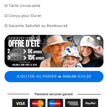
☑️ Taille Universelle
☑️ Conçu pour Durer
☑️ Garantie Satisfait ou Remboursé
AJOUTER AU PANIER ➡️
€49,90
€34,90