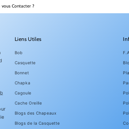
 vous Contacter ?
Liens Utiles
In
n
Bob
F.
d
Casquette
Bl
Bonnet
Pl
Chapka
Pa
1
b
Cagoule
Pol
Cache Oreille
Po
ur
Blogs des Chapeaux
Po
ie
Blogs de la Casquette
Con