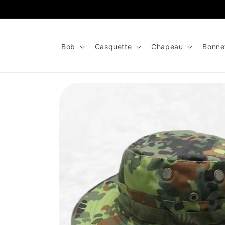
et
passer
au
contenu
Bob
Casquette
Chapeau
Bonne
Passer aux
informations
produits