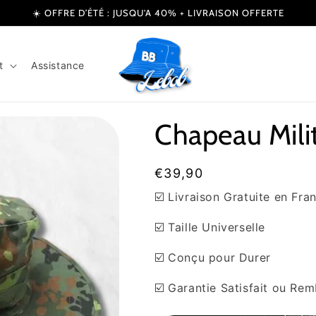
☀️ OFFRE D’ÉTÉ : JUSQU'A 40% + LIVRAISON OFFERTE
t
Assistance
Chapeau Milita
Prix
€39,90
habituel
☑️ Livraison Gratuite en Fra
☑️ Taille Universelle
☑️ Conçu pour Durer
☑️ Garantie Satisfait ou Re