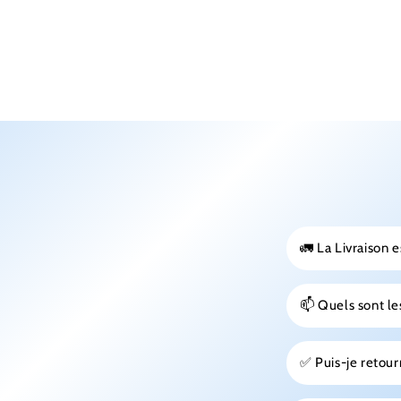
🚛 La Livraison e
📫 Quels sont les
✅ Puis-je reto