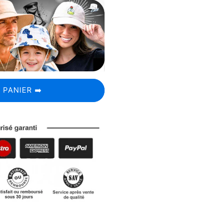
 PANIER ➡️