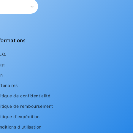
formations
A.Q.
ogs
an
rtenaires
itique de confidentialité
litique de remboursement
litique d'expédition
ditions d'utilisation