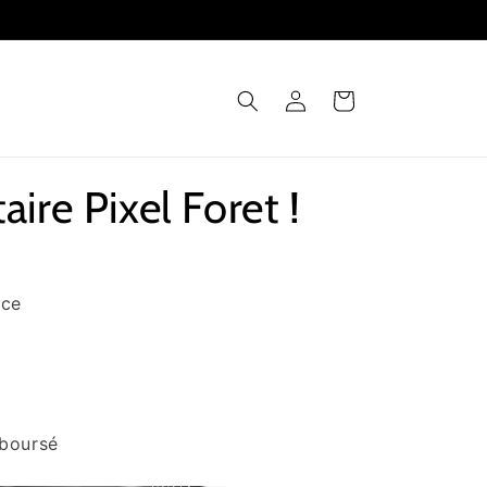
Connexion
Panier
ire Pixel Foret !
nce
mboursé