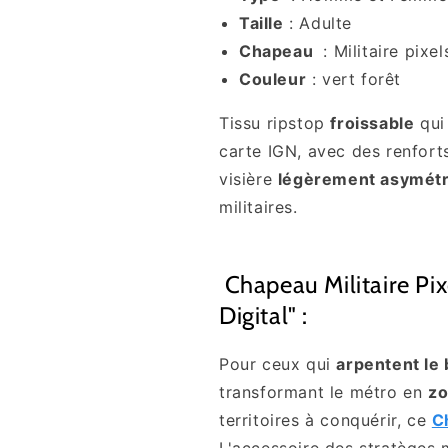
Taille
: Adulte
Chapeau
: Militaire pixe
Couleur
: vert forêt
Tissu ripstop
froissable
qui
carte IGN, avec des renfort
visière
légèrement asymét
militaires.
Chapeau Militaire Pi
Digital" :
Pour ceux qui
arpentent le
transformant le métro en
zo
territoires à conquérir, ce
C