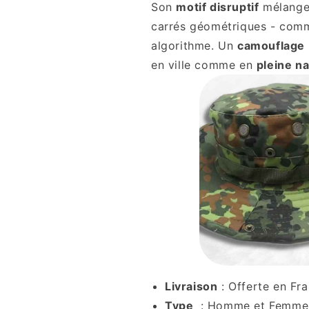
Son
motif disruptif
mélange 
carrés géométriques - comm
algorithme. Un
camouflage
en ville comme en
pleine n
Livraison
: Offerte en Fr
Type
: Homme et Femme