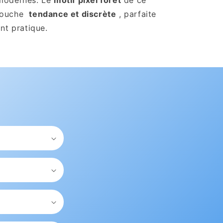
 modernes. Le
motif pixel forêt
de ce
 touche
tendance et discrète
, parfaite
tant pratique.